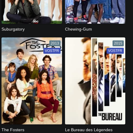
[catlist=13]
[/catlist] [catlist=12]
[/catlist]
[catlist=13]
[/catlist] [catlist=12]
[/catlist]
Suburgatory
Chewing-Gum
2013
2015
VOSTFR
VF
VOSTFR
VF
[catlist=13]
[/catlist] [catlist=12]
[/catlist]
[catlist=13]
[/catlist] [catlist=12]
[/catlist]
The Fosters
Le Bureau des Légendes