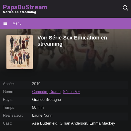
PapaDuStream
Séries en streaming
Menu
Voir Série Sex Education en
streaming
Année:
2019
Genre:
Comédie
,
Drame
,
Séries VF
Pays:
Grande-Bretagne
Temps:
50 min
Réalisateur:
Laurie Nunn
Cast:
Asa Butterfield, Gillian Anderson, Emma Mackey