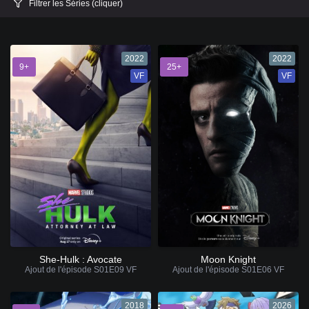
Filtrer les Séries (cliquer)
2022
2022
9+
25+
VF
VF
She-Hulk : Avocate
Moon Knight
Ajout de l'épisode S01E09 VF
Ajout de l'épisode S01E06 VF
2018
2026