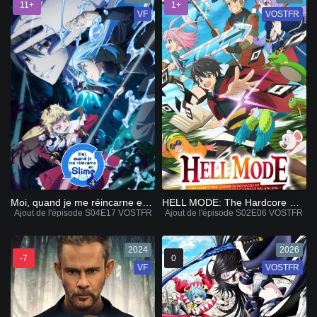
11+
1+
VF
VOSTFR
Moi, quand je me réincarne en Slime
HELL MODE: The Hardcore Gamer Dominates in Another World with Garbage Balancing
Ajout de l'épisode S04E17 VOSTFR
Ajout de l'épisode S02E06 VOSTFR
2024
2026
-7
0
VF
VOSTFR