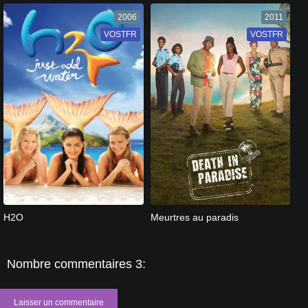
2006
2011
VOSTFR
VF
VOSTFR
VF
[catlist=13]
[/catlist] [catlist=12]
[/catlist]
[catlist=13]
[/catlist] [catlist=12]
[/catlist]
H2O
Meurtres au paradis
Nombre commentaires 3:
Laisser un commentaire