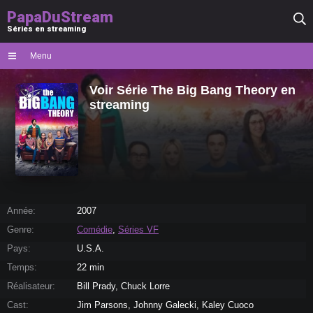
PapaDuStream
Séries en streaming
Menu
Voir Série The Big Bang Theory en
streaming
Année:
2007
Genre:
Comédie
,
Séries VF
Pays:
U.S.A.
Temps:
22 min
Réalisateur:
Bill Prady, Chuck Lorre
Cast:
Jim Parsons, Johnny Galecki, Kaley Cuoco