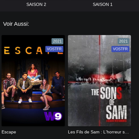
SAISON 2
SAISON 1
Voir Aussi:
2021
2021
VOSTFR
VF
VOSTFR
VF
[catlist=13]
[/catlist] [catlist=12]
[/catlist]
[catlist=13]
[/catlist] [catlist=12]
[/catlist]
Escape
Les Fils de Sam : L'horreur sans fin