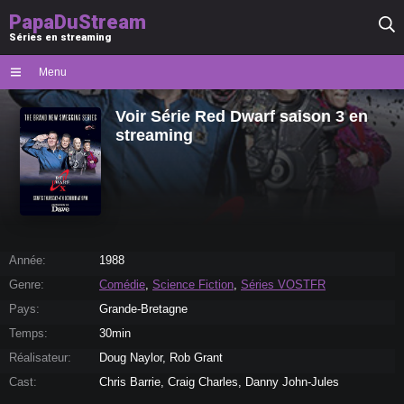
PapaDuStream
Séries en streaming
Menu
Voir Série Red Dwarf saison 3 en
streaming
Année:
1988
Genre:
Comédie
,
Science Fiction
,
Séries VOSTFR
Pays:
Grande-Bretagne
Temps:
30min
Réalisateur:
Doug Naylor, Rob Grant
Cast:
Chris Barrie, Craig Charles, Danny John-Jules