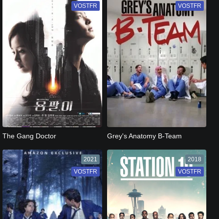
VOSTFR
VF
VOSTFR
VF
[catlist=13]
[/catlist] [catlist=12]
[/catlist]
[catlist=13]
[/catlist] [catlist=12]
[/catlist]
The Gang Doctor
Grey's Anatomy B-Team
2021
2018
VOSTFR
VF
VOSTFR
VF