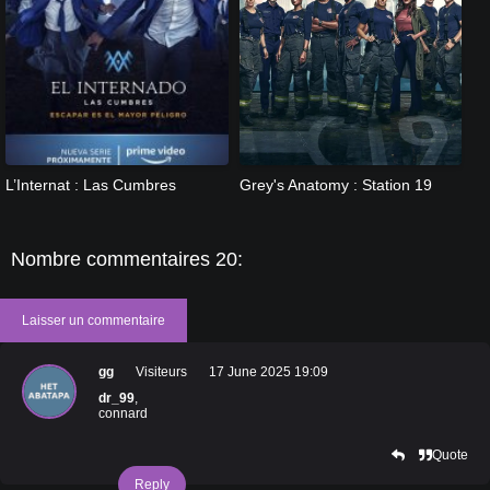
[catlist=13]
[/catlist] [catlist=12]
[/catlist]
[catlist=13]
[/catlist] [catlist=12]
[/catlist]
L’Internat : Las Cumbres
Grey's Anatomy : Station 19
Nombre commentaires 20:
Laisser un commentaire
gg
Visiteurs
17 June 2025 19:09
dr_99
,
connard
Quote
Reply