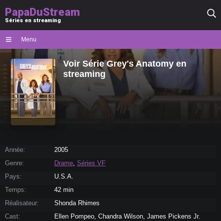
PapaDuStream
Séries en streaming
Menu
Voir Série Grey's Anatomy en
streaming
Année:
2005
Genre:
Drame
,
Séries VF
Pays:
U.S.A.
Temps:
42 min
Réalisateur:
Shonda Rhimes
Cast:
Ellen Pompeo, Chandra Wilson, James Pickens Jr.