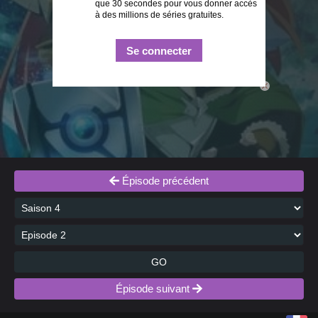
que 30 secondes pour vous donner accès
à des millions de séries gratuites.
Se connecter
close
Épisode précédent
GO
Épisode suivant