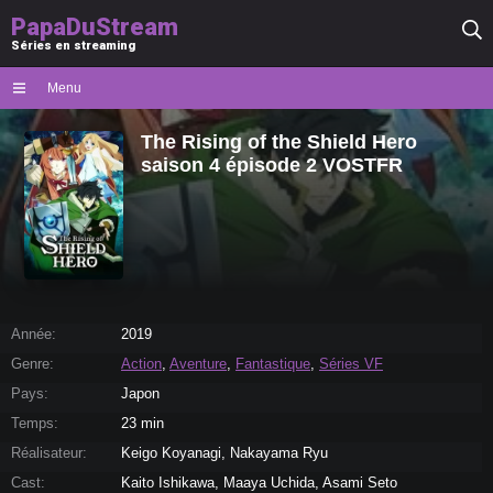
PapaDuStream
Séries en streaming
Menu
The Rising of the Shield Hero
saison 4 épisode 2 VOSTFR
Année:
2019
Genre:
Action
,
Aventure
,
Fantastique
,
Séries VF
Pays:
Japon
Temps:
23 min
Réalisateur:
Keigo Koyanagi, Nakayama Ryu
Cast:
Kaito Ishikawa, Maaya Uchida, Asami Seto