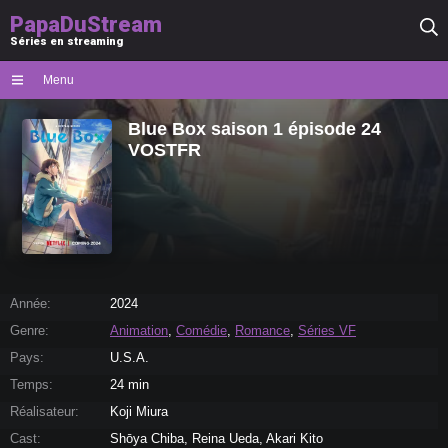
PapaDuStream
Séries en streaming
Menu
Blue Box saison 1 épisode 24
VOSTFR
Année:
2024
Genre:
Animation
,
Comédie
,
Romance
,
Séries VF
Pays:
U.S.A.
Temps:
24 min
Réalisateur:
Koji Miura
Cast:
Shōya Chiba, Reina Ueda, Akari Kito