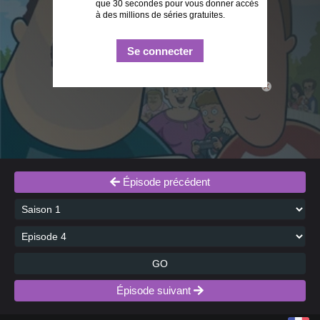
que 30 secondes pour vous donner accès
à des millions de séries gratuites.
Se connecter
close
Épisode précédent
GO
Épisode suivant