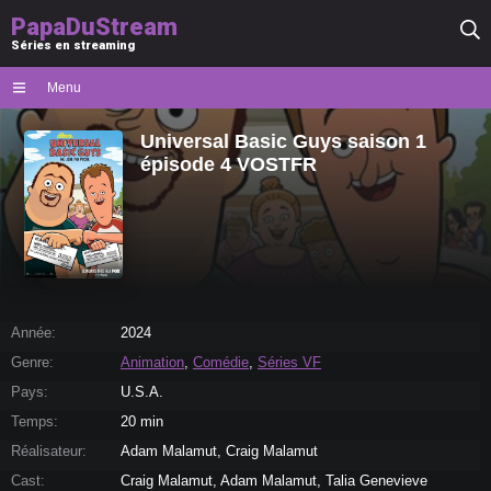
PapaDuStream
Séries en streaming
Menu
Universal Basic Guys saison 1
épisode 4 VOSTFR
Année:
2024
Genre:
Animation
,
Comédie
,
Séries VF
Pays:
U.S.A.
Temps:
20 min
Réalisateur:
Adam Malamut, Craig Malamut
Cast:
Craig Malamut, Adam Malamut, Talia Genevieve