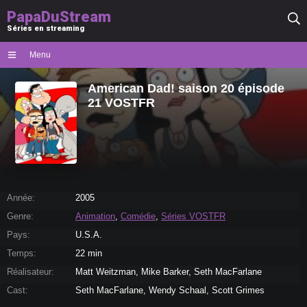
PapaDuStream
Séries en streaming
Menu
American Dad! saison 20 épisode
21 VOSTFR
Année:
2005
Genre:
Animation
,
Comédie
,
Séries VOSTFR
Pays:
U.S.A.
Temps:
22 min
Réalisateur:
Matt Weitzman, Mike Barker, Seth MacFarlane
Cast:
Seth MacFarlane, Wendy Schaal, Scott Grimes