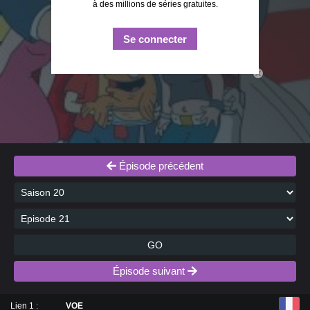
à des millions de séries gratuites.
Se connecter
close
Épisode précédent
GO
Épisode suivant
Lien 1 :
VOE