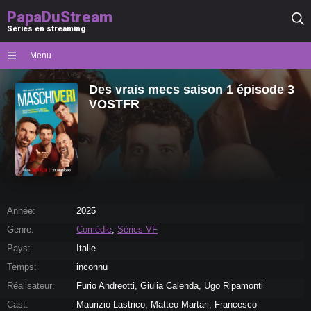
PapaDuStream
Séries en streaming
Menu
Des vrais mecs saison 1 épisode 3
VOSTFR
Année:
2025
Genre:
Comédie
,
Séries VF
Pays:
Italie
Temps:
inconnu
Réalisateur:
Furio Andreotti, Giulia Calenda, Ugo Ripamonti
Cast:
Maurizio Lastrico, Matteo Martari, Francesco