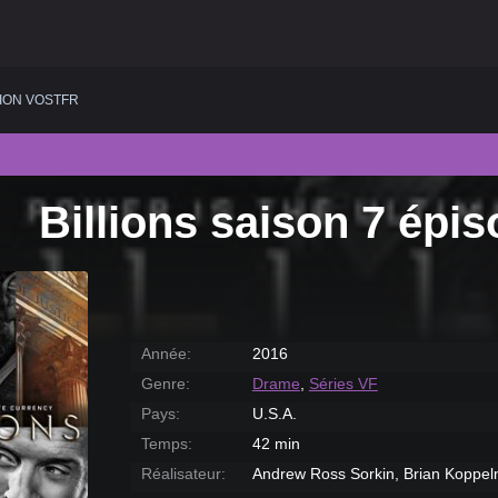
ION VOSTFR
Billions saison 7 ép
Année:
2016
Genre:
Drame
,
Séries VF
Pays:
U.S.A.
Temps:
42 min
Réalisateur:
Andrew Ross Sorkin, Brian Koppel