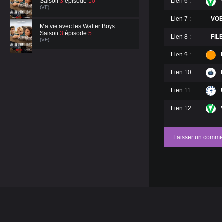
Saison
3
épisode
10
Lien 6 :
(VF)
Lien 7 :
VO
Ma vie avec les Walter Boys
Saison
3
épisode
5
Lien 8 :
FI
(VF)
Lien 9 :
Lien 10 :
Lien 11 :
Lien 12 :
Laisser un comme