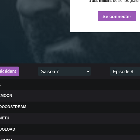
à des millions de séries gratui
Se connecter
écédent
E
LEMOON
DOODSTREAM
NETU
UQLOAD