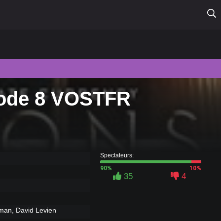
isode 8 VOSTFR
Spectateurs:
90%
10%
35
4
man, David Levien