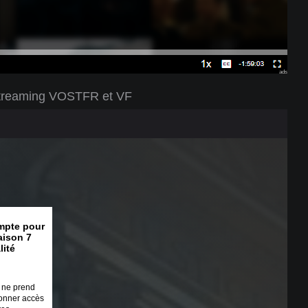
ads
n streaming VOSTFR et VF
mpte pour
saison 7
lité
a ne prend
onner accès