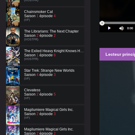
(VOSTFR)
Chainsmoker Cat
Saison
1
épisode
4
(VF)
The Librarians: The Next Chapter
Saison
2
épisode
2
(VOSTFR)
The Exiled Heavy Knight Knows How to Game the System
Lecteur princi
Saison
1
épisode
6
(VOSTFR)
Star Trek: Strange New Worlds
Saison
4
épisode
3
(VF)
Clevatess
Saison
2
épisode
5
(VF)
Magilumiere Magical Girls Inc.
Saison
2
épisode
3
(VF)
Magilumiere Magical Girls Inc.
Saison
2
épisode
2