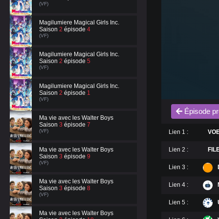
(VF)
Magilumiere Magical Girls Inc.
Saison
2
épisode
4
(VF)
Magilumiere Magical Girls Inc.
Saison
2
épisode
5
(VF)
Magilumiere Magical Girls Inc.
Saison
2
épisode
1
(VF)
Épisode pr
Ma vie avec les Walter Boys
Saison
3
épisode
7
(VF)
Lien 1 :
VO
Ma vie avec les Walter Boys
Lien 2 :
FI
Saison
3
épisode
9
(VF)
Lien 3 :
Ma vie avec les Walter Boys
Lien 4 :
Saison
3
épisode
8
(VF)
Lien 5 :
Ma vie avec les Walter Boys