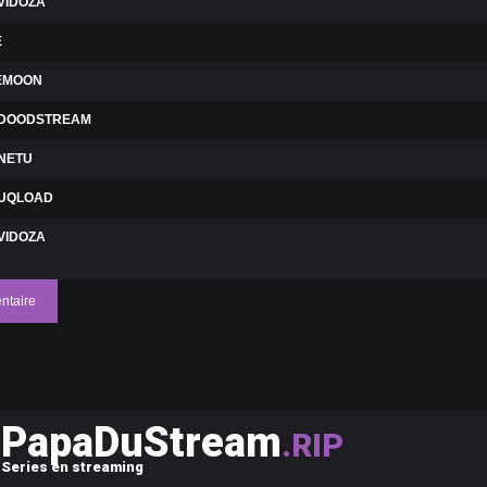
VIDOZA
E
LEMOON
DOODSTREAM
NETU
UQLOAD
VIDOZA
ntaire
PapaDuStream
.RIP
Series en streaming