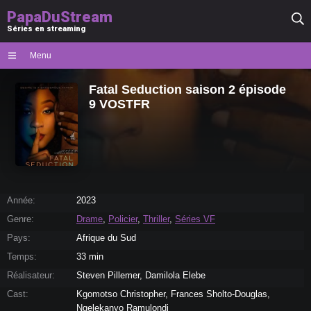
PapaDuStream
Séries en streaming
Menu
Fatal Seduction saison 2 épisode
9 VOSTFR
Année:
2023
Genre:
Drame
,
Policier
,
Thriller
,
Séries VF
Pays:
Afrique du Sud
Temps:
33 min
Réalisateur:
Steven Pillemer, Damilola Elebe
Cast:
Kgomotso Christopher, Frances Sholto-Douglas,
Ngelekanyo Ramulondi