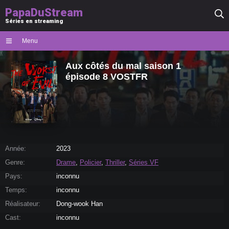
PapaDuStream
Séries en streaming
Menu
Aux côtés du mal saison 1
épisode 8 VOSTFR
Année:
2023
Genre:
Drame
,
Policier
,
Thriller
,
Séries VF
Pays:
inconnu
Temps:
inconnu
Réalisateur:
Dong-wook Han
Cast:
inconnu