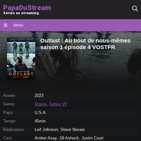
PapaDuStream
Séries en streaming
Menu
Outlast : Au bout de nous-mêmes
saison 1 épisode 4 VOSTFR
Année:
2023
Genre:
Drame
,
Séries VF
Pays:
U.S.A.
Temps:
45min
Réalisateur:
Leif Johnson, Steve Novais
Cast:
Amber Asay, Jill Ashock, Justin Court