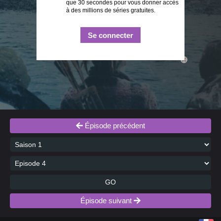
que 30 secondes pour vous donner accès
à des millions de séries gratuites.
Se connecter
close
Épisode précédent
GO
Épisode suivant