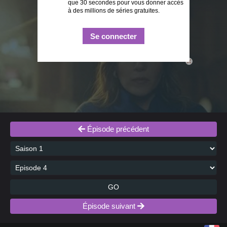
que 30 secondes pour vous donner accès
à des millions de séries gratuites.
Se connecter
close
Épisode précédent
GO
Épisode suivant