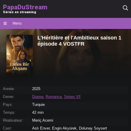
PapaDuStream
Séries en streaming
Menu
L'Héritière et l'Ambitieux saison 1
épisode 4 VOSTFR
Année:
2025
Genre:
Drame
,
Romance
,
Séries VF
Pays:
Turquie
Temps:
42 min
Réalisateur:
Meriç Acemi
Cast:
Aslı Enver, Engin Akyürek, Dolunay Soysert