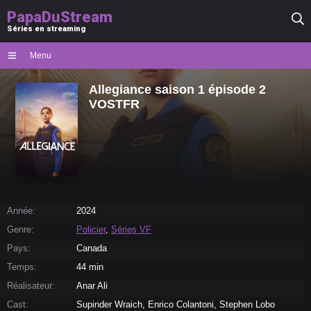
PapaDuStream
Séries en streaming
Menu
Allegiance saison 1 épisode 2
VOSTFR
Année:
2024
Genre:
Policier
,
Séries VF
Pays:
Canada
Temps:
44 min
Réalisateur:
Anar Ali
Cast:
Supinder Wraich, Enrico Colantoni, Stephen Lobo