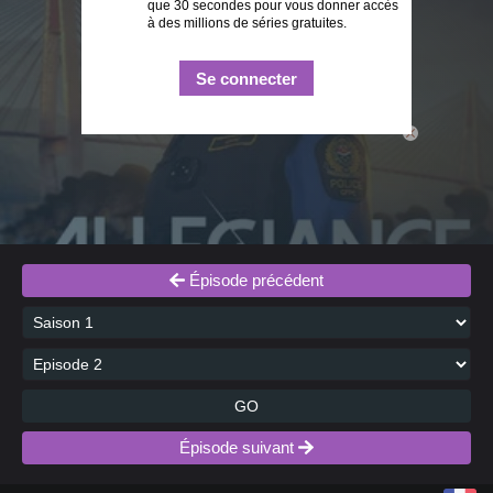
que 30 secondes pour vous donner accès
à des millions de séries gratuites.
Se connecter
close
Épisode précédent
GO
Épisode suivant