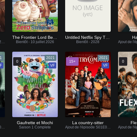
The Frontier Lord Begins with Zero Subjects
Untitled Netflix Spy Thriller With Millie Bobby Brown & David Harbour
Ha
Ajout de l'épisode S03E22 VF / VOSTFR
Bientôt - 10 juillet 2026
Bientôt - 2028
1
2021
2021
0
15+
0
F
VF
VF
Gaufrette et Mochi
La country-sitter
Fle
Ajout de l'épisode S01E02 VF / VOSTFR
Saison 1 Complete
Ajout de l'épisode S01E04 VF / VOSTFR