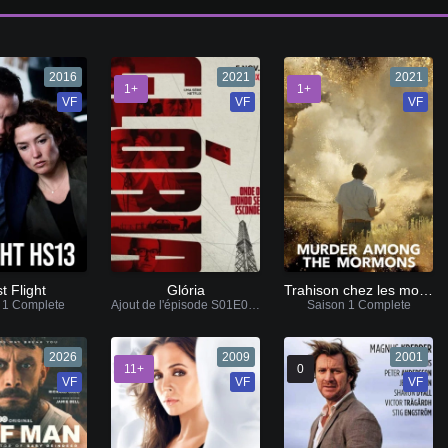
2016
2021
2021
1+
1+
VF
VF
VF
t Flight
Glória
Trahison chez les mormons : Le faussaire assassin
 1 Complete
Ajout de l'épisode S01E07 VF / VOSTFR
Saison 1 Complete
2026
2009
2001
11+
0
VF
VF
VF