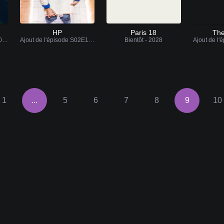
HP
Paris 18
The
Ajout de l'épisode S03E06 VF
Ajout de l'épisode S02E10 VF
Bientôt - 2028
1
...
5
6
7
8
9
10