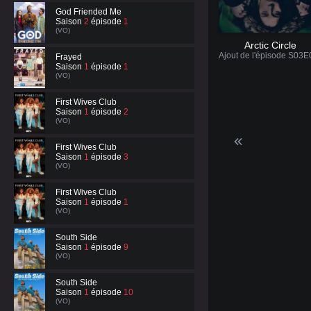
God Friended Me
Saison
2
épisode
1
(VO)
Arctic Circle
Frayed
Saison
1
épisode
1
(VO)
First Wives Club
Saison
1
épisode
2
(VO)
First Wives Club
Saison
1
épisode
3
(VO)
First Wives Club
Saison
1
épisode
1
(VO)
South Side
Saison
1
épisode
9
(VO)
South Side
Saison
1
épisode
10
(VO)