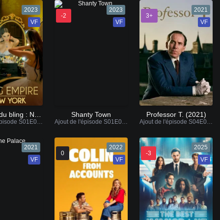
2023
2023
2021
-2
3+
VF
VF
VF
L'Empire du bling : New York
Shanty Town
Professor T. (2021)
Ajout de l'épisode S01E08 VF / VOSTFR
Ajout de l'épisode S01E05 VF
Ajout de l'épisode S04E06 VF / VOSTFR
2021
2022
2025
0
-3
VF
VF
VF