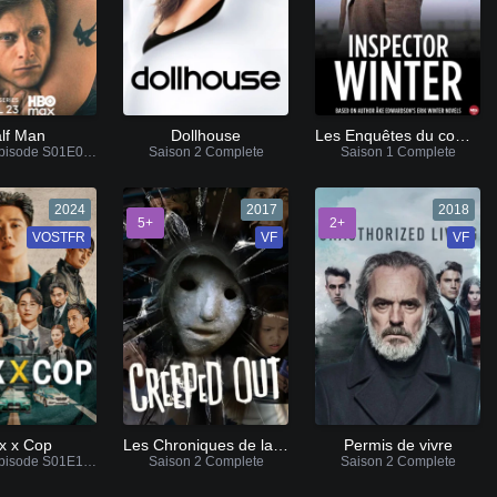
lf Man
Dollhouse
Les Enquêtes du commissaire Winter
Ajout de l'épisode S01E03 VF / VOSTFR
Saison 2 Complete
Saison 1 Complete
2024
2017
2018
5+
2+
VOSTFR
VF
VF
x x Cop
Les Chroniques de la peur
Permis de vivre
Ajout de l'épisode S01E14 VOSTFR
Saison 2 Complete
Saison 2 Complete