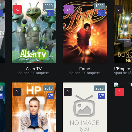
1
2020
1982
-1
2+
0
F
VF
VF
s, les dessous de l'affaire Wesphael
Alien TV
Fame
Saison 2 Complete
Saison 2 Complete
8
2018
2028
0
0
-1
F
VF
VF