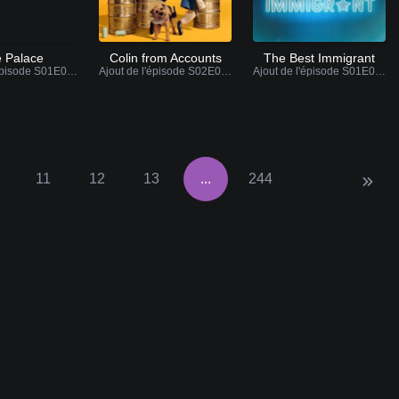
 Palace
Colin from Accounts
The Best Immigrant
Ajout de l'épisode S01E06 VF
Ajout de l'épisode S02E07 VF
Ajout de l'épisode S01E01 VF / VOSTFR
11
12
13
...
244