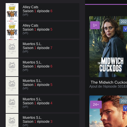
Alley Cats
Saison
1
épisode
6
(VF)
202
1+
Alley Cats
V
Saison
1
épisode
5
(VF)
Muertos S.L.
Saison
1
épisode
7
(VF)
Muertos S.L.
Saison
1
épisode
6
(VF)
Muertos S.L.
The Midwich Cucko
Saison
1
épisode
5
(VF)
Muertos S.L.
202
Saison
1
épisode
4
24+
(VF)
V
Muertos S.L.
Saison
1
épisode
3
(VF)