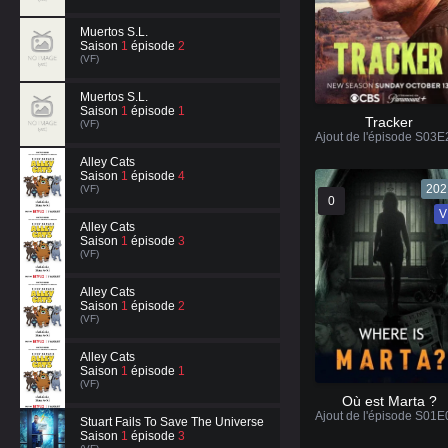
Muertos S.L.
Saison
1
épisode
2
(VF)
Muertos S.L.
Saison
1
épisode
1
Tracker
(VF)
Alley Cats
Saison
1
épisode
4
202
(VF)
0
V
Alley Cats
Saison
1
épisode
3
(VF)
Alley Cats
Saison
1
épisode
2
(VF)
Alley Cats
Saison
1
épisode
1
(VF)
Où est Marta ?
Stuart Fails To Save The Universe
Saison
1
épisode
3