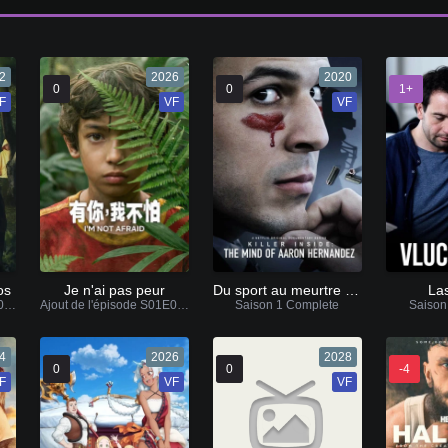
2
2026
2020
0
0
1+
F
VF
VF
os
Je n'ai pas peur
Du sport au meurtre : dans la tête d’Aaron Hernandez
Las
Ajout de l'épisode S01E07 VF / VOSTFR
Ajout de l'épisode S01E05 VF / VOSTFR
Saison 1 Complete
Saison
4
2026
2028
0
0
-4
F
VF
VF