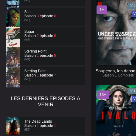
(VF)
202
1+
Silo
V
Saison
3
épisode
6
(VF)
Sugar
Saison
2
épisode
8
(VF)
Sterling Point
Saison
1
épisode
8
(VF)
Soupçon
Sterling Point
Saison
1
épisode
7
Saison 1 Complete
(VF)
201
13+
LES DERNIERS ÉPISODES À
V
VENIR
The Dead Lands
Saison
1
épisode
1
(BD)