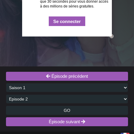
que 30 secondes pour vous donner accès
à des millions de séries gratuites.
Se connecter
close
Épisode précédent
GO
Épisode suivant