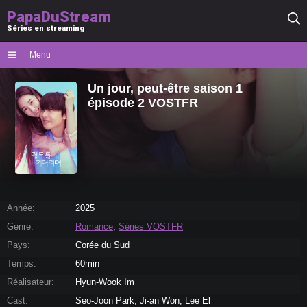
PapaDuStream
Séries en streaming
Menu
Un jour, peut-être saison 1
épisode 2 VOSTFR
Année:
2025
Genre:
Romance
,
Séries VOSTFR
Pays:
Corée du Sud
Temps:
60min
Réalisateur:
Hyun-Wook Im
Cast:
Seo-Joon Park, Ji-an Won, Lee El