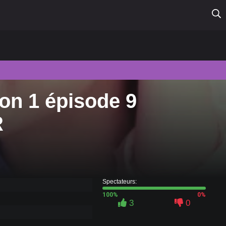
son 1 épisode 9
R
Spectateurs:
100%
0%
3
0