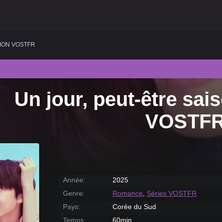
ION VOSTFR
Un jour, peut-être sai
VOSTF
Année:
2025
Genre:
Romance
,
Séries VOSTFR
Pays:
Corée du Sud
Temps:
60min