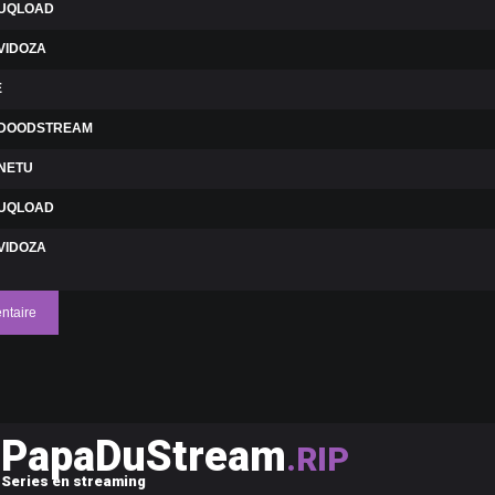
UQLOAD
VIDOZA
E
DOODSTREAM
NETU
UQLOAD
VIDOZA
ntaire
PapaDuStream
.RIP
Series en streaming