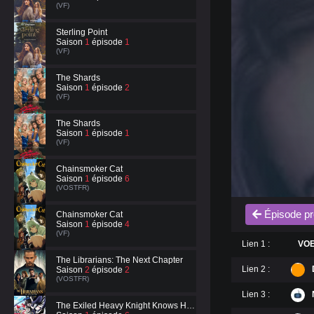
(VF)
Sterling Point
Saison
1
épisode
1
(VF)
The Shards
Saison
1
épisode
2
(VF)
The Shards
Saison
1
épisode
1
(VF)
Chainsmoker Cat
Saison
1
épisode
6
(VOSTFR)
Épisode pr
Chainsmoker Cat
Saison
1
épisode
4
(VF)
Lien 1 :
VO
The Librarians: The Next Chapter
Lien 2 :
Saison
2
épisode
2
(VOSTFR)
Lien 3 :
The Exiled Heavy Knight Knows How to Game the System