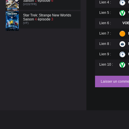
Saison
1
épisode
6
Lien 4 :
(VOSTFR)
Lien 5 :
Star Trek: Strange New Worlds
Saison
4
épisode
3
Lien 6 :
VO
(VF)
Lien 7 :
Lien 8 :
Lien 9 :
Lien 10 :
Laisser un comme