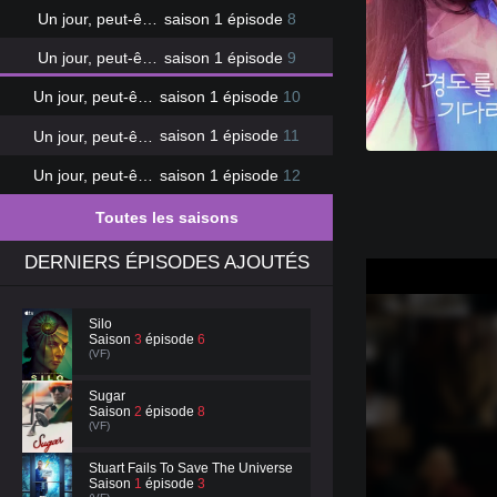
Un jour, peut-être
saison 1 épisode
8
Un jour, peut-être
saison 1 épisode
9
Un jour, peut-être
saison 1 épisode
10
Un jour, peut-être
saison 1 épisode
11
Un jour, peut-être
saison 1 épisode
12
Toutes les saisons
DERNIERS ÉPISODES AJOUTÉS
Silo
Saison
3
épisode
6
(VF)
Sugar
Saison
2
épisode
8
(VF)
Stuart Fails To Save The Universe
Saison
1
épisode
3