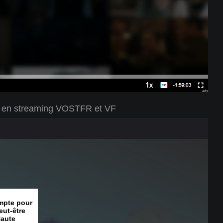
ads
e 9 en streaming VOSTFR et VF
mpte pour
eut-être
Haute