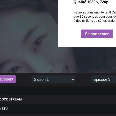
Qualité 1080p, 720p
Inscrivez vous maintenant! Ç
que 30 secondes pour vous d
à des millions de séries gratui
Se connecter
écédent
E
DOODSTREAM
NETU